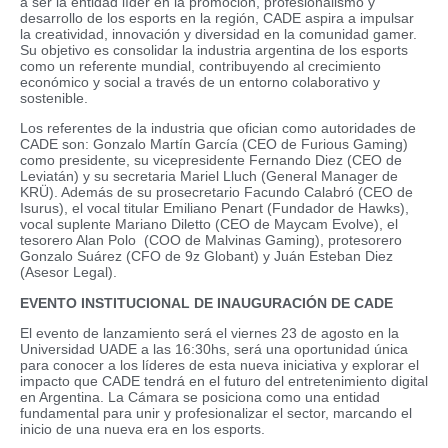
a ser la entidad líder en la promoción, profesionalismo y
desarrollo de los esports en la región, CADE aspira a impulsar
la creatividad, innovación y diversidad en la comunidad gamer.
Su objetivo es consolidar la industria argentina de los esports
como un referente mundial, contribuyendo al crecimiento
económico y social a través de un entorno colaborativo y
sostenible.
Los referentes de la industria que ofician como autoridades de
CADE son: Gonzalo Martín García (CEO de Furious Gaming)
como presidente, su vicepresidente Fernando Diez (CEO de
Leviatán) y su secretaria Mariel Lluch (General Manager de
KRÜ). Además de su prosecretario Facundo Calabró (CEO de
Isurus), el vocal titular Emiliano Penart (Fundador de Hawks),
vocal suplente Mariano Diletto (CEO de Maycam Evolve), el
tesorero Alan Polo (COO de Malvinas Gaming), protesorero
Gonzalo Suárez (CFO de 9z Globant) y Juán Esteban Diez
(Asesor Legal).
EVENTO INSTITUCIONAL DE INAUGURACIÓN DE CADE
El evento de lanzamiento será el viernes 23 de agosto en la
Universidad UADE a las 16:30hs, será una oportunidad única
para conocer a los líderes de esta nueva iniciativa y explorar el
impacto que CADE tendrá en el futuro del entretenimiento digital
en Argentina. La Cámara se posiciona como una entidad
fundamental para unir y profesionalizar el sector, marcando el
inicio de una nueva era en los esports.