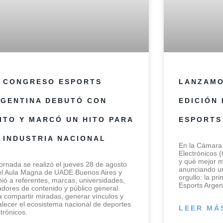
 CONGRESO ESPORTS
LANZAMO
GENTINA DEBUTÓ CON
EDICIÓN
ITO Y MARCÓ UN HITO PARA
ESPORTS
 INDUSTRIA NACIONAL
En la Cámara 
Electrónicos 
y qué mejor m
jornada se realizó el jueves 28 de agosto
anunciando un
el Aula Magna de UADE Buenos Aires y
orgullo: la pr
nió a referentes, marcas, universidades,
Esports Argen
adores de contenido y público general
a compartir miradas, generar vínculos y
talecer el ecosistema nacional de deportes
LEER MÁS
trónicos.