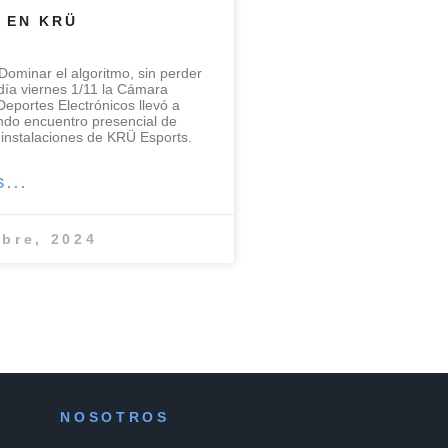
 EN KRÜ
 “Dominar el algoritmo, sin perder
 día viernes 1/11 la Cámara
Deportes Electrónicos llevó a
do encuentro presencial de
s instalaciones de KRÜ Esports.
...
bre, 2024
NOSOTROS