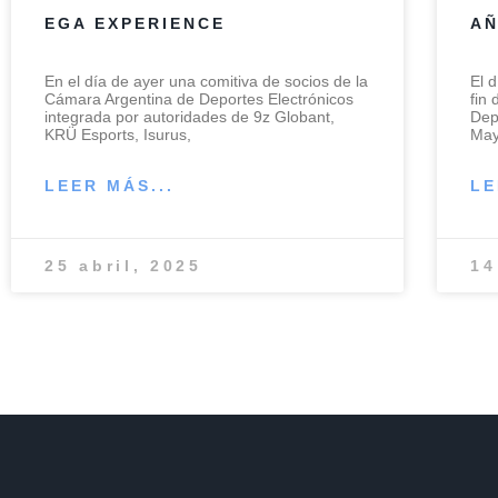
EGA EXPERIENCE
A
En el día de ayer una comitiva de socios de la
El 
Cámara Argentina de Deportes Electrónicos
fin
integrada por autoridades de 9z Globant,
Dep
KRÜ Esports, Isurus,
May
LEER MÁS...
LE
25 abril, 2025
14