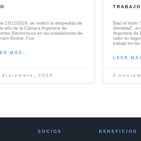
ÑO
TRABAJO
día 13/12/2024, se realizó la despedida de
Bajó el título
 de año de la Cámara Argentina de
identidad”, el
ortes Electrónicos en las instalaciones de
Argentina de 
cam Evolve. Fue
cabo su segun
trabajo en la
ER MÁS...
LEER MÁS
 diciembre, 2024
2 noviem
SOCIOS
BENEFICIOS